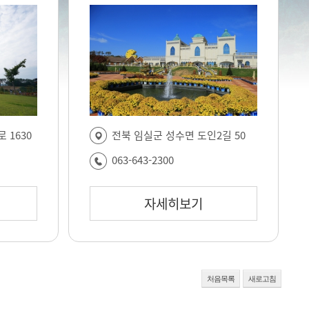
 1630
전북 임실군 성수면 도인2길 50
063-643-2300
자세히보기
처음목록
새로고침