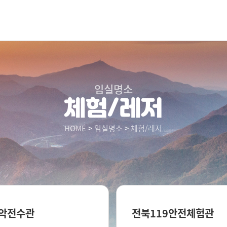
임실명소
체험/레저
HOME
>
임실명소
>
체험/레저
악전수관
전북119안전체험관