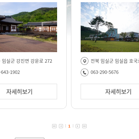
 임실군 강진면 강운로 272
전북 임실군 임실읍 호국로
-643-1902
063-290-5676
자세히보기
자세히보기
1