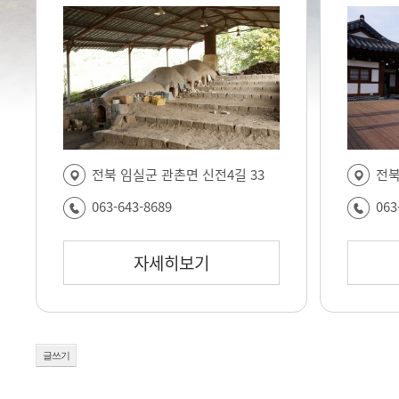
전북
전북 임실군 관촌면 신전4길 33
063
063-643-8689
자세히보기
글쓰기