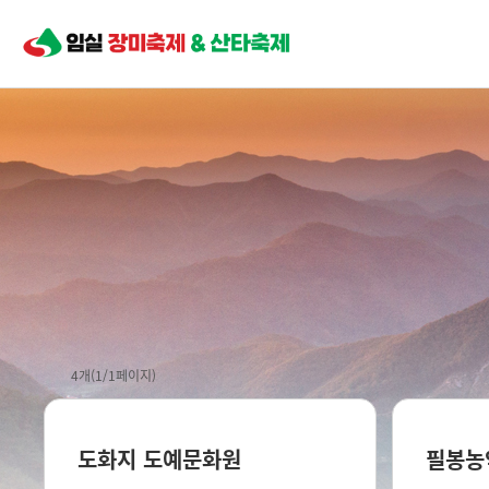
4개(1/1페이지)
도화지 도예문화원
필봉농