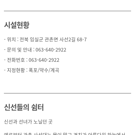
시설현황
- 위치 : 전북 임실군 관촌면 사선2길 68-7
- 문의 및 안내 : 063-640-2922
- 전화번호 : 063-640-2922
- 지정현황 : 폭포/약수/계곡
신선들의 쉼터
신선과 선녀가 노닐던 곳
예로부터 관촌 사선대는 물이 맑고 경치가 아름다워 하늘에서