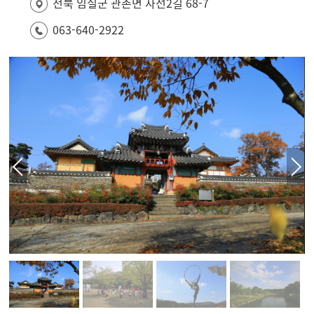
전북 임실군 관촌면 사선2길 68-7
063-640-2922
Previous
N