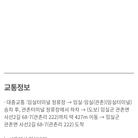
교통정보
· 대중교통 :임실터미널 정류장 → 임실-임실(관촌)(임실터미널)
승차 후, 관촌터미널 정류장에서 하차 → (도보) 임실군 관촌면
사선2길 68-7(관촌리 222)까지 약 427m 이동 → 임실군
관촌면 사선2길 68-7(관촌리 222) 도착