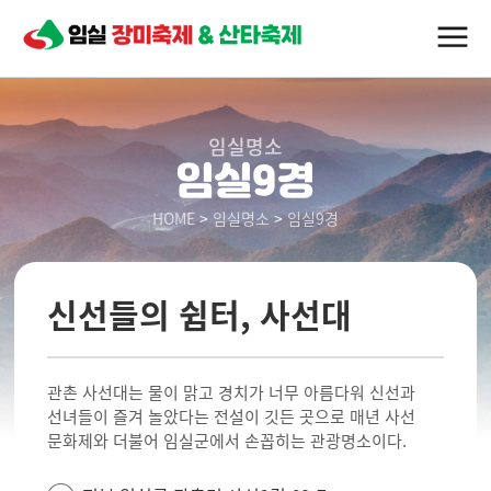
임실명소
임실9경
HOME
>
임실명소
>
임실9경
신선들의 쉼터, 사선대
관촌 사선대는 물이 맑고 경치가 너무 아름다워 신선과
선녀들이 즐겨 놀았다는 전설이 깃든 곳으로 매년 사선
문화제와 더불어 임실군에서 손꼽히는 관광명소이다.