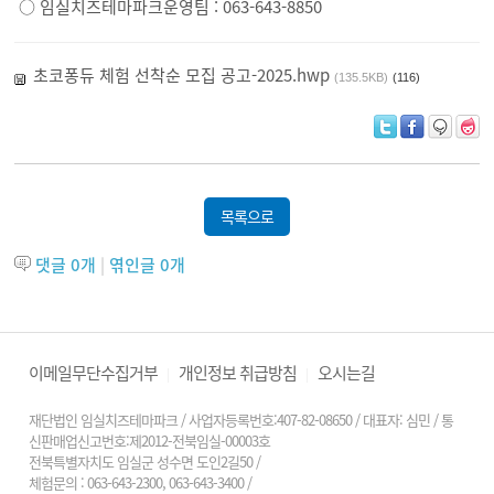
○ 임실치즈테마파크운영팀 : 063-643-8850
초코퐁듀 체험 선착순 모집 공고-2025.hwp
(135.5KB)
(116)
목록으로
댓글
0
개
|
엮인글
0
개
이메일무단수집거부
개인정보 취급방침
오시는길
|
|
재단법인 임실치즈테마파크 / 사업자등록번호:407-82-08650 / 대표자: 심민 / 통
신판매업신고번호:제2012-전북임실-00003호
전북특별자치도 임실군 성수면 도인2길50 /
체험문의 : 063-643-2300, 063-643-3400
/