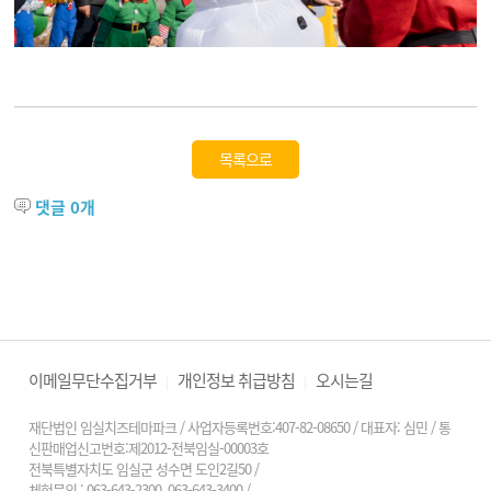
목록으로
댓글
0
개
이메일무단수집거부
개인정보 취급방침
오시는길
|
|
재단법인 임실치즈테마파크 / 사업자등록번호:407-82-08650 / 대표자: 심민 / 통
신판매업신고번호:제2012-전북임실-00003호
전북특별자치도 임실군 성수면 도인2길50 /
체험문의 : 063-643-2300, 063-643-3400
/