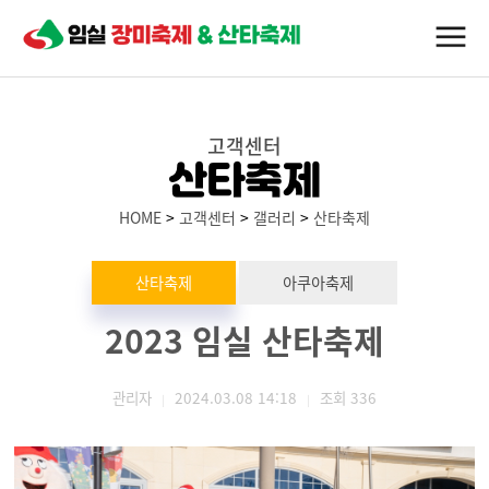
고객센터
산타축제
HOME
>
고객센터
>
갤러리
>
산타축제
산타축제
아쿠아축제
2023 임실 산타축제
관리자
2024.03.08 14:18
조회
336
|
|